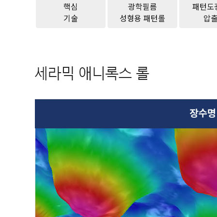
핵심
광학필름
패턴도
기술
성형용 패턴롤
압