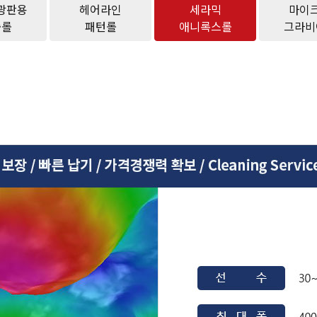
광판용
헤어라인
세라믹
마이
출롤
패턴롤
애니록스롤
그라비