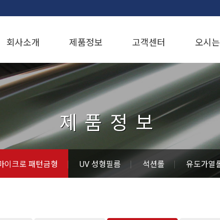
회사소개
제품정보
고객센터
오시는
제품정보
마이크로 패턴금형
UV 성형필름
석션롤
유도가열