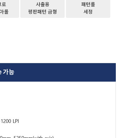
크로
사출용
패턴롤
아롤
평판패턴 금형
세정