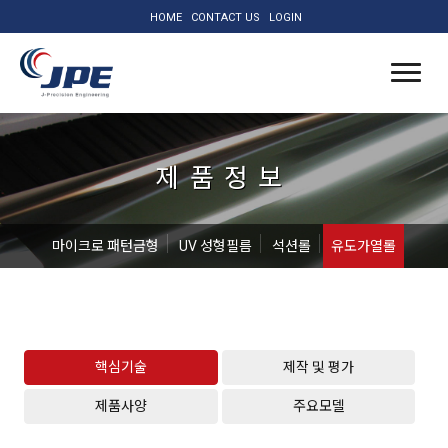
HOME
CONTACT US
LOGIN
제품정보
마이크로 패턴금형
UV 성형필름
석션롤
유도가열롤
핵심기술
제작 및 평가
제품사양
주요모델