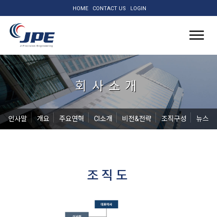
HOME
CONTACT US
LOGIN
회사소개
인사말
개요
주요연혁
CI소개
비전&전략
조직구성
뉴스
조직도